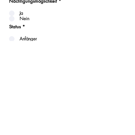
Nächtigungsmöglichkeit
*
Ja
Nein
Status
*
Anfänger
Fortgeschritten
Schüler (unter 19 Jahre)
Einreichen